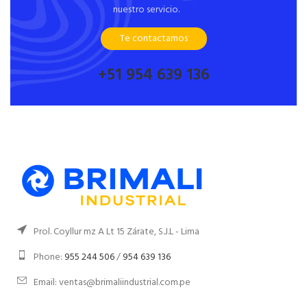
nuestro servicio.
Te contactamos
+51 954 639 136
Prol. Coyllur mz A Lt 15 Zárate, S.J.L - Lima
Phone:
955 244 506
/
954 639 136
Email: ventas@brimaliindustrial.com.pe