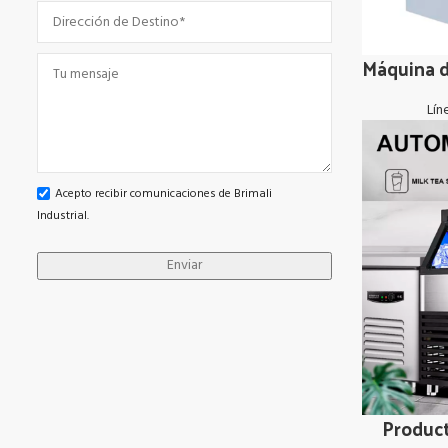
Máquina d
LEER MÁS
Lín
Acepto recibir comunicaciones de Brimali
Industrial.
Product
LEER MÁS