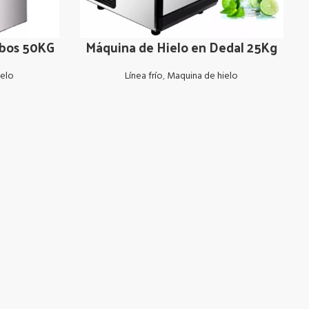
ubos 50KG
Máquina de Hielo en Dedal 25Kg
LEER MÁS
ielo
Línea frío
,
Maquina de hielo