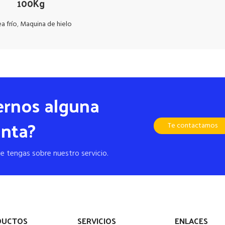
100Kg
ea frío
,
Maquina de hielo
ernos alguna
nta?
Te contactamos
e tengas sobre nuestro servicio.
DUCTOS
SERVICIOS
ENLACES