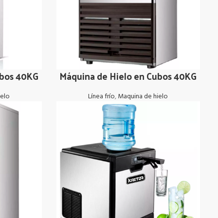
ubos 40KG
Máquina de Hielo en Cubos 40KG
LEER MÁS
ielo
Línea frío
,
Maquina de hielo