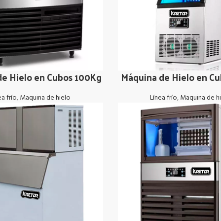
de Hielo en Cubos 100Kg
Máquina de Hielo en C
LEER MÁS
ea frío
,
Maquina de hielo
Línea frío
,
Maquina de h