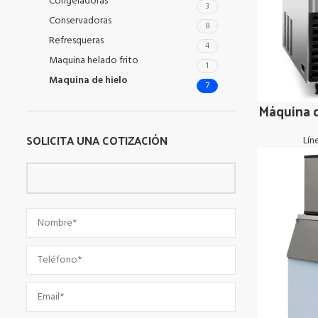
Congeladoras
3
Conservadoras
8
Refresqueras
4
Maquina helado frito
1
Maquina de hielo
7
Máquina 
LEER MÁS
SOLICITA UNA COTIZACIÓN
Lín