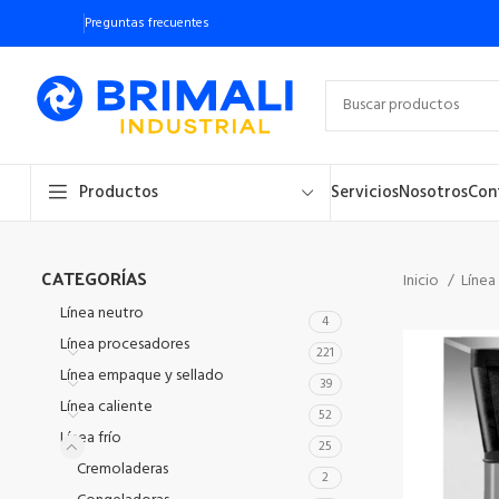
Preguntas frecuentes
Productos
Servicios
Nosotros
Con
CATEGORÍAS
Inicio
Línea
Línea neutro
4
Línea procesadores
221
Línea empaque y sellado
39
Línea caliente
52
Línea frío
25
Cremoladeras
2