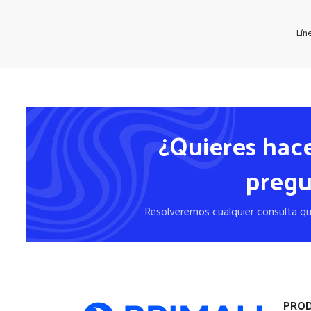
Lín
¿Quieres hac
pregu
Resolveremos cualquier consulta qu
PRO