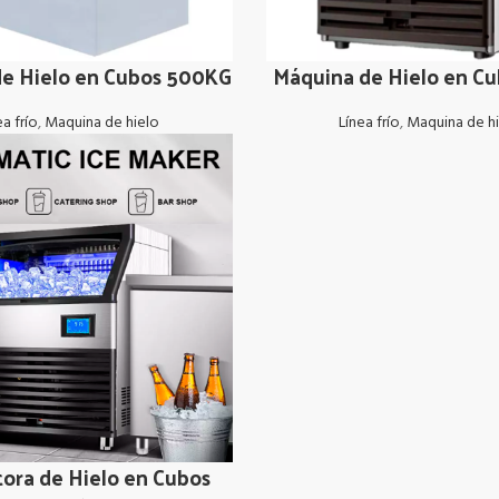
e Hielo en Cubos 500KG
Máquina de Hielo en C
LEER MÁS
ea frío
,
Maquina de hielo
Línea frío
,
Maquina de h
ora de Hielo en Cubos