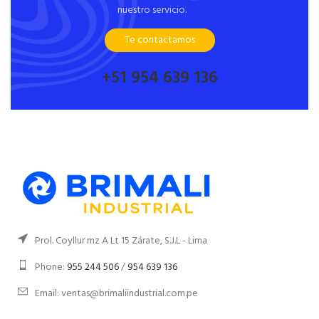
nuestro servicio.
Te contactamos
+51 954 639 136
Prol. Coyllur mz A Lt 15 Zárate, S.J.L - Lima
Phone:
955 244 506
/
954 639 136
Email: ventas@brimaliindustrial.com.pe