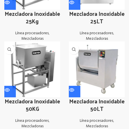
Mezcladora Inoxidable
Mezcladora Inoxidable
25Kg
25LT
Línea procesadores
,
Línea procesadores
,
Mezcladoras
Mezcladoras
Mezcladora Inoxidable
Mezcladora Inoxidable
50KG
50LT
Línea procesadores
,
Línea procesadores
,
Mezcladoras
Mezcladoras