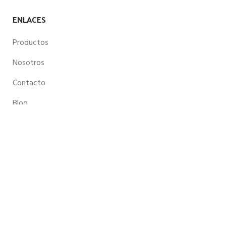
ENLACES
Productos
Nosotros
Contacto
Blog
MÉTODOS DE PAGO
Aceptamos diferentes medios de pagos