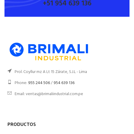
+51 954 639 136
Prol. Coyllur mz A Lt 15 Zárate, S.J.L - Lima
Phone:
955 244 506
/
954 639 136
Email: ventas@brimaliindustrial.com.pe
PRODUCTOS