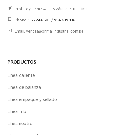
Prol. Coyllur mz A Lt 15 Zárate, S.J.L - Lima
Phone:
955 244 506
/
954 639 136
Email: ventas@brimaliindustrial.com.pe
PRODUCTOS
Línea caliente
Línea de balanza
Línea empaque y sellado
Línea frío
Línea neutro