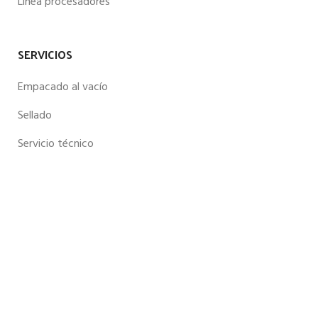
Línea procesadores
SERVICIOS
Empacado al vacío
Sellado
Servicio técnico
ENLACES
Productos
Nosotros
Contacto
Blog