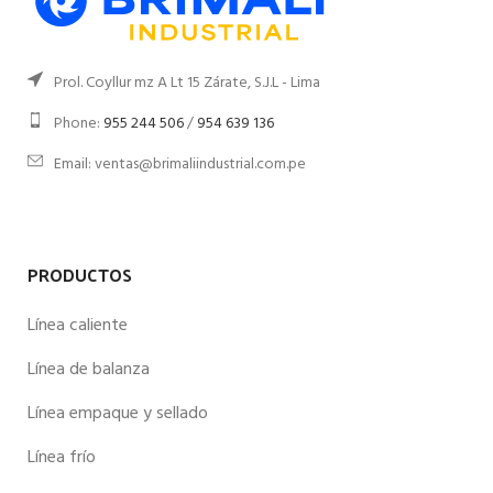
Prol. Coyllur mz A Lt 15 Zárate, S.J.L - Lima
Phone:
955 244 506
/
954 639 136
Email: ventas@brimaliindustrial.com.pe
PRODUCTOS
Línea caliente
Línea de balanza
Línea empaque y sellado
Línea frío