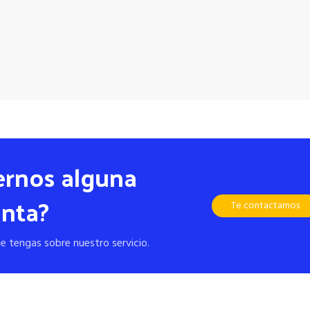
ernos alguna
nta?
Te contactamos
e tengas sobre nuestro servicio.