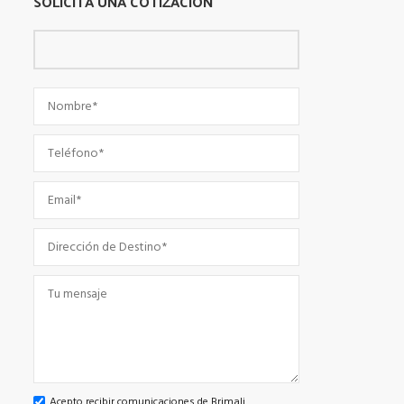
SOLICITA UNA COTIZACIÓN
Acepto recibir comunicaciones de Brimali