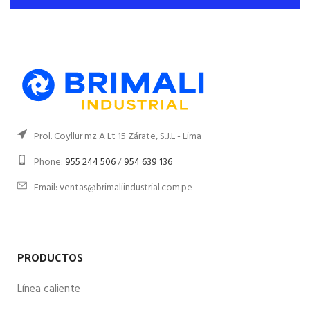
Prol. Coyllur mz A Lt 15 Zárate, S.J.L - Lima
Phone:
955 244 506
/
954 639 136
Email: ventas@brimaliindustrial.com.pe
PRODUCTOS
Línea caliente