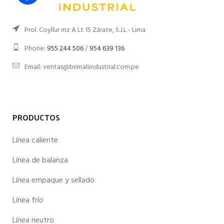
Prol. Coyllur mz A Lt 15 Zárate, S.J.L - Lima
Phone:
955 244 506
/
954 639 136
Email: ventas@brimaliindustrial.com.pe
PRODUCTOS
Línea caliente
Línea de balanza
Línea empaque y sellado
Línea frío
Línea neutro