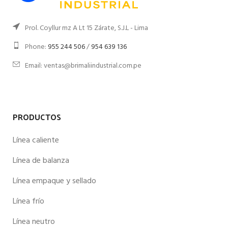
Prol. Coyllur mz A Lt 15 Zárate, S.J.L - Lima
Phone:
955 244 506
/
954 639 136
Email: ventas@brimaliindustrial.com.pe
PRODUCTOS
Línea caliente
Línea de balanza
Línea empaque y sellado
Línea frío
Línea neutro